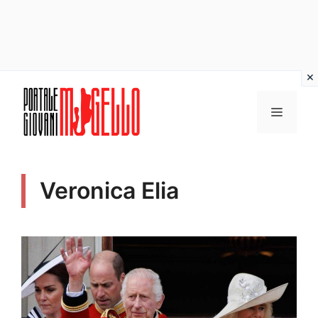
Vai
al
MENU
contenuto
Veronica Elia