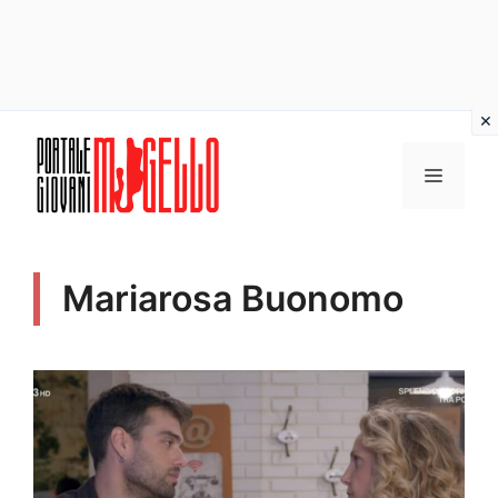
Vai
al
MENU
contenuto
Mariarosa Buonomo