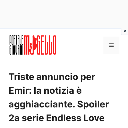
Vai
al
MENU
contenuto
Triste annuncio per
Emir: la notizia è
agghiacciante. Spoiler
2a serie Endless Love