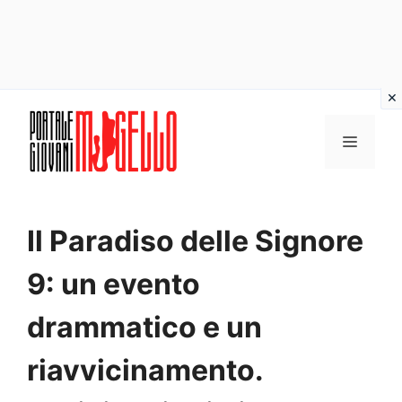
Vai
al
MENU
contenuto
Il Paradiso delle Signore
9: un evento
drammatico e un
riavvicinamento.