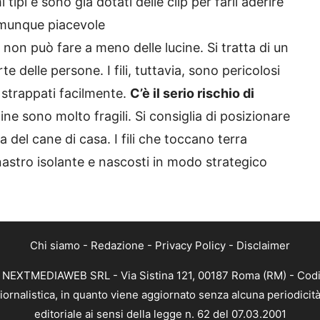
 tipi e sono già dotati delle clip per farli aderire
comunque piacevole
e non può fare a meno delle lucine. Si tratta di un
 delle persone. I fili, tuttavia, sono pericolosi
 strappati facilmente.
C’è il serio rischio di
ucine sono molto fragili. Si consiglia di posizionare
ta del cane di casa. I fili che toccano terra
astro isolante e nascosti in modo strategico
Chi siamo
-
Redazione
-
Privacy Policy
-
Disclaimer
di NEXTMEDIAWEB SRL - Via Sistina 121, 00187 Roma (RM) - Codi
iornalistica, in quanto viene aggiornato senza alcuna periodici
editoriale ai sensi della legge n. 62 del 07.03.2001