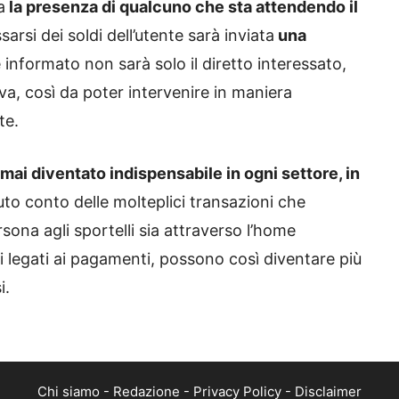
a
la presenza di qualcuno che sta attendendo il
arsi dei soldi dell’utente sarà inviata
una
informato non sarà solo il diretto interessato,
ova, così da poter intervenire in maniera
te.
rmai diventato indispensabile in ogni settore, in
to conto delle molteplici transazioni che
sona agli sportelli sia attraverso l’home
lli legati ai pagamenti, possono così diventare più
i.
Chi siamo
-
Redazione
-
Privacy Policy
-
Disclaimer