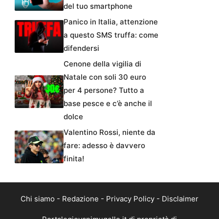
del tuo smartphone
Panico in Italia, attenzione
a questo SMS truffa: come
difendersi
Cenone della vigilia di
Natale con soli 30 euro
per 4 persone? Tutto a
base pesce e c’è anche il
dolce
Valentino Rossi, niente da
fare: adesso è davvero
finita!
Chi siamo
-
Redazione
-
Privacy Policy
-
Disclaimer