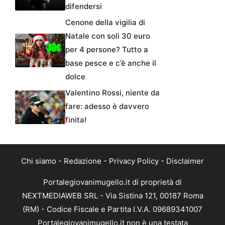
difendersi
Cenone della vigilia di
Natale con soli 30 euro
per 4 persone? Tutto a
base pesce e c’è anche il
dolce
Valentino Rossi, niente da
fare: adesso è davvero
finita!
Chi siamo
-
Redazione
-
Privacy Policy
-
Disclaimer
Portalegiovanimugello.it di proprietà di
NEXTMEDIAWEB SRL - Via Sistina 121, 00187 Roma
(RM) - Codice Fiscale e Partita I.V.A. 09689341007
Portalegiovanimugello.it non è una testata